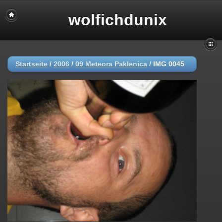
wolfichdunix
Startseite
/
2006
/
09 Meteora Paklenica
/
IMG 0045