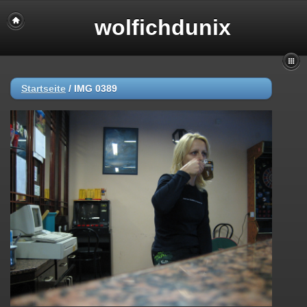
wolfichdunix
Startseite
/
IMG 0389